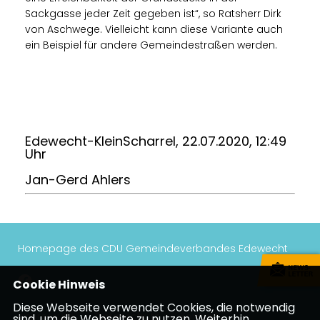
Sackgasse jeder Zeit gegeben ist“, so Ratsherr Dirk
von Aschwege. Vielleicht kann diese Variante auch
ein Beispiel für andere Gemeindestraßen werden.
Edewecht-KleinScharrel, 22.07.2020, 12:49
Uhr
Jan-Gerd Ahlers
Homepage des CDU Gemeindeverbandes Edewecht
Cookie Hinweis
Diese Webseite verwendet Cookies, die notwendig
Impressum
Datenschutz
Kontakt
sind, um die Webseite zu nutzen. Weiterhin